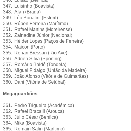
346. Luisão (Benfica)
347. Luisinho (Boavista)
348. Alan (Braga)
349. Léo Bonatini (Estoril)
350. Rúben Ferreira (Marítimo)
351. Rafael Martins (Moreirense)
352. Zainadine Júnior (Nacional)
353. Hélder Lopes (Paços de Ferreira)
354. Maicon (Porto)
355. Renan Bressan (Rio Ave)
356. Adrien Silva (Sporting)
357. Romário Baldé (Tondela)
358. Miguel Fidalgo (União da Madeira)
359. João Afonso (Vitória de Guimarães)
360. Dani (Vitória de Setúbal)
Megaguardiões
361. Pedro Trigueira (Académica)
362. Rafael Bracalli (Arouca)
363. Júlio César (Benfica)
364. Mika (Boavista)
365. Romain Salin (Marítimo)