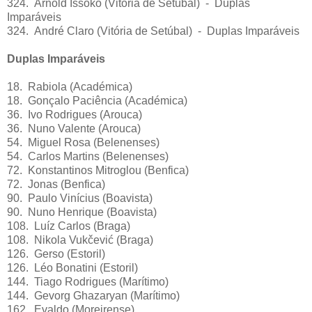
324. Arnold Issoko (Vitória de Setúbal) - Duplas
Imparáveis
324. André Claro (Vitória de Setúbal) - Duplas Imparáveis
Duplas Imparáveis
18. Rabiola (Académica)
18. Gonçalo Paciência (Académica)
36. Ivo Rodrigues (Arouca)
36. Nuno Valente (Arouca)
54. Miguel Rosa (Belenenses)
54. Carlos Martins (Belenenses)
72. Konstantinos Mitroglou (Benfica)
72. Jonas (Benfica)
90. Paulo Vinícius (Boavista)
90. Nuno Henrique (Boavista)
108. Luíz Carlos (Braga)
108. Nikola Vukčević (Braga)
126. Gerso (Estoril)
126. Léo Bonatini (Estoril)
144. Tiago Rodrigues (Marítimo)
144. Gevorg Ghazaryan (Marítimo)
162. Evaldo (Moreirense)